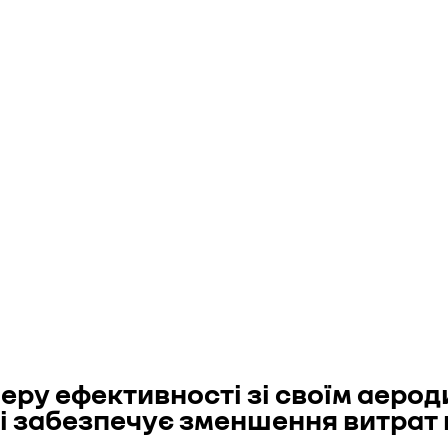
у еру ефективності зі своїм аер
 забезпечує зменшення витрат па