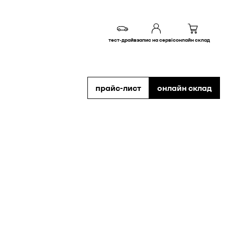
тест-драйв
запис на сервіс
онлайн склад
прайс-лист
онлайн склад