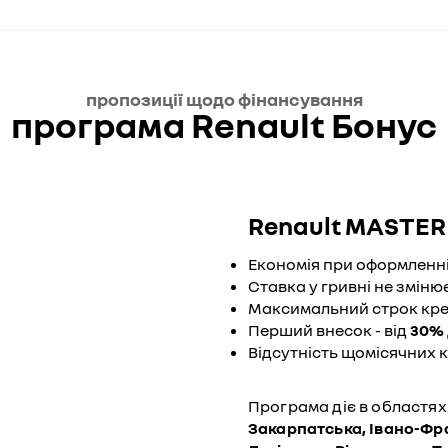
пропозиції щодо фінансування
програма Renault Бонус
Renault MASTER 
Економія при оформленні
Ставка у гривні не змін
Максимальний строк кре
Перший внесок - від
30%
Відсутність щомісячних к
Програма діє в областях
Закарпатська, Івано-Фра