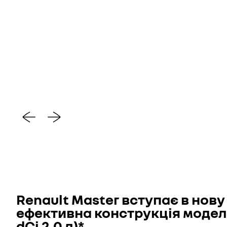
Renault Master вступає в нов
ефективна конструкція моделі
dCi 2.0 л)*