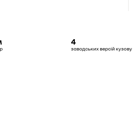
м
4
ір
заводських версій кузову