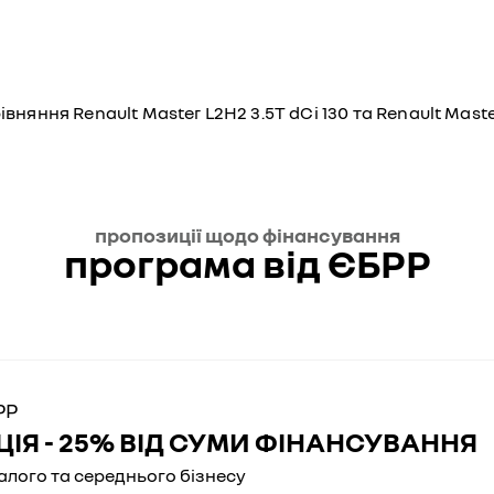
вняння Renault Master L2H2 3.5T dCi 130 та Renault Maste
пропозиції щодо фінансування
програма від ЄБРР
РР
ІЯ - 25% ВІД СУМИ ФІНАНСУВАННЯ
алого та середнього бізнесу