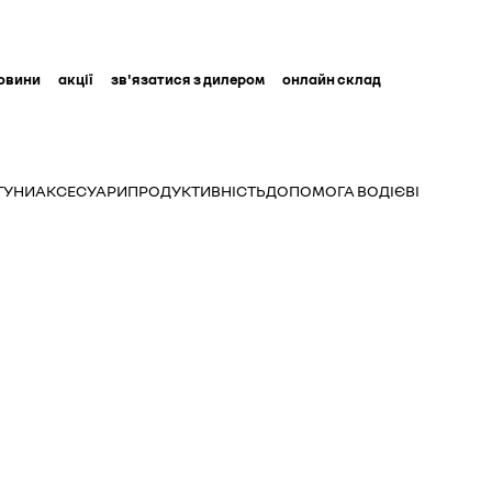
овини
акції
зв'язатися з дилером
онлайн склад
ГУНИ
АКСЕСУАРИ
ПРОДУКТИВНІСТЬ
ДОПОМОГА ВОДІЄВІ