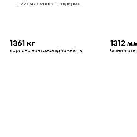
прийом замовлень відкрито
1361 кг
1312 м
корисна вантажопідйомність
бічний отв