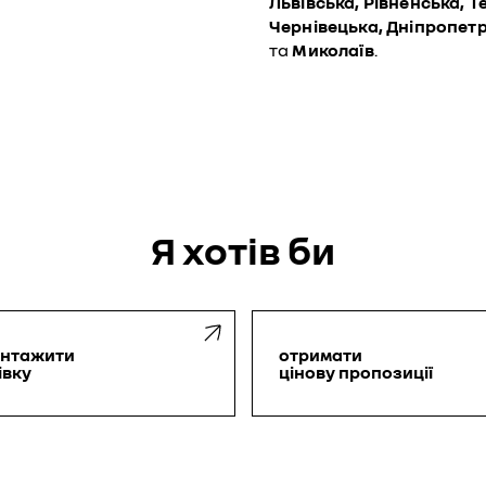
Львівська, Рівненська, 
Чернівецька, Дніпропетр
та
Миколаїв
.
Я хотiв би
антажити
отримати
івку
цінову пропозиції