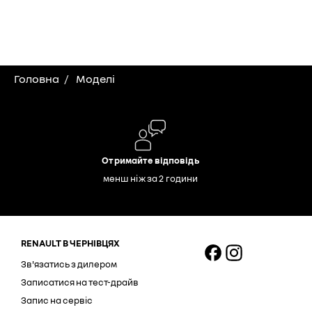
Головна
Моделі
Отримайте відповідь
менш ніж за 2 години
RENAULT В ЧЕРНІВЦЯХ
Зв'язатись з дилером
Записатися на тест-драйв
Запис на сервіс