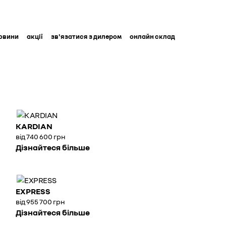
овини
акції
зв'язатися з дилером
онлайн склад
KARDIAN
від 740 600 грн
Дізнайтеся більше
EXPRESS
від 955 700 грн
Дізнайтеся більше