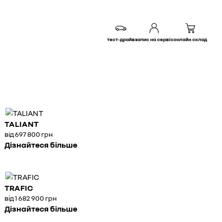
тест-драйв
запис на сервіс
онлайн склад
TALIANT
від 697 800 грн
Дізнайтеся більше
TRAFIC
від 1 682 900 грн
Дізнайтеся більше