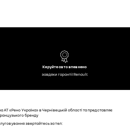
Керуйте авто впевнено
завдяки гарантії Renault
а АТ «Рено Україна» в Чернівецькій області та представляє
французького бренду
луговування звертайтесь за тел: