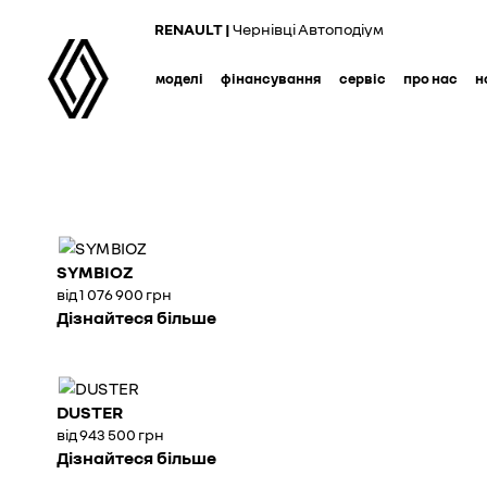
RENAULT |
Чернівці Автоподіум
моделі
фінансування
сервіс
про нас
н
SYMBIOZ
від 1 076 900 грн
Дізнайтеся більше
DUSTER
від 943 500 грн
Дізнайтеся більше