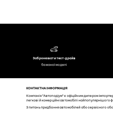
Забронювати тест-драйв
бажаної моделі
КОНТАКТНА ІНФОРМАЦІЯ
Компанія "Автоподіум" є офіційним дилером імпортер
легкові й комерційні автомобілі найпопулярнішого 
З питань придбання автомобілей або сервісного обс